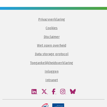
Privacyverklaring
Cookies
Disclaimer
Wet open overheid
Data storage protocol
Toegankelijkheidsverklaring
Inloggen
Intranet
Bezoek
Bezoek
Bezoek
Bezoek
Bezoek
onze
onze
onze
onze
onze
linkedin
twitter
facebook
instagram
bluesky