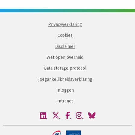
Privacyverklaring
Cookies
Disclaimer
Wet open overheid
Data storage protocol
Toegankelijkheidsverklaring
Inloggen
Intranet
Bezoek
Bezoek
Bezoek
Bezoek
Bezoek
onze
onze
onze
onze
onze
linkedin
twitter
facebook
instagram
bluesky