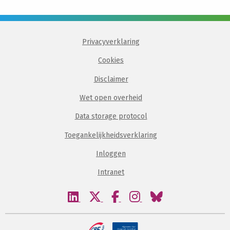
Privacyverklaring
Cookies
Disclaimer
Wet open overheid
Data storage protocol
Toegankelijkheidsverklaring
Inloggen
Intranet
Bezoek
Bezoek
Bezoek
Bezoek
Bezoek
onze
onze
onze
onze
onze
linkedin
twitter
facebook
instagram
bluesky