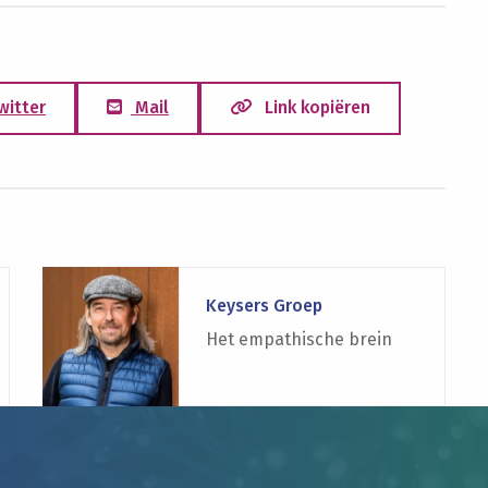
witter
Mail
Link kopiëren
Lees
meer
Keysers Groep
over
Het empathische brein
Keysers
Groep