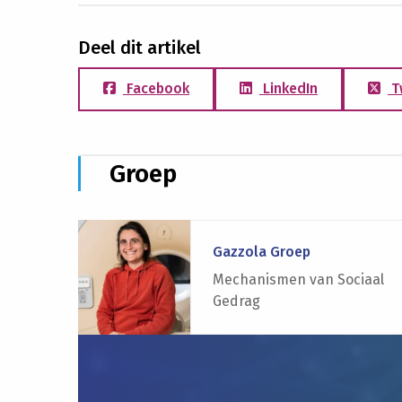
Deel dit artikel
Facebook
LinkedIn
T
Groep
Lees
meer
Gazzola Groep
over
Mechanismen van Sociaal
Gazzola
Gedrag
Groep