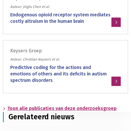
discounting
Auteur: Jinglu Chen et al.
in
Endogenous opioid receptor system mediates
adolescence
costly altruism in the human brain
depends
Lees
on
meer
whom
over:
you
Keysers Groep
Endogenous
wait
opioid
Auteur: Christian Keysers et al.
for
receptor
Predictive coding for the actions and
system
emotions of others and its deficits in autism
mediates
spectrum disorders
costly
Lees
altruism
meer
in
over:
the
Toon alle publicaties van deze onderzoeksgroep
Predictive
human
Gerelateerd nieuws
coding
brain
for