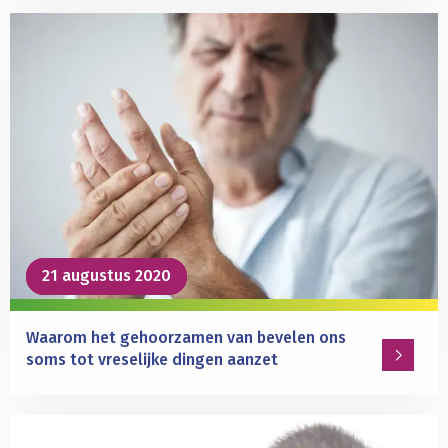
Lees
meer
over
Subsidie
voor
wetenschappelijk
toponderzoek
21 augustus 2020
21 augustus 2020
Waarom het gehoorzamen van bevelen ons
soms tot vreselijke dingen aanzet
Lees
meer