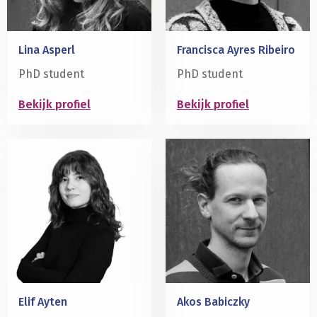
bij
mensen
met
Lina Asperl
Francisca Ayres Ribeiro
ASS
PhD student
PhD student
Bekijk profiel
Bekijk profiel
Lees
Lees
meer
meer
over
over
Elif Ayten
Akos Babiczky