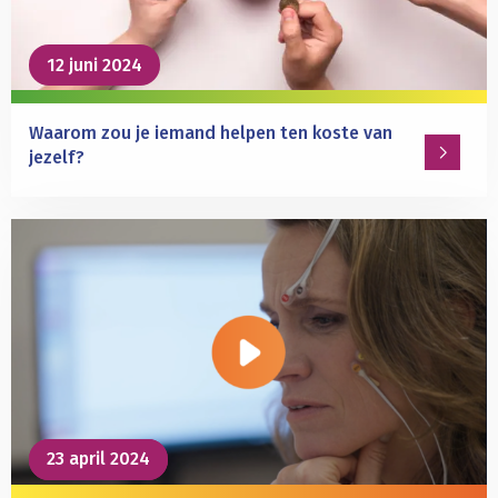
mechanisme
achter
12 juni 2024
blozen?
Waarom zou je iemand helpen ten koste van
jezelf?
Lees
meer
over
Waarom
zou
je
iemand
helpen
ten
koste
23 april 2024
23 april 2024
van