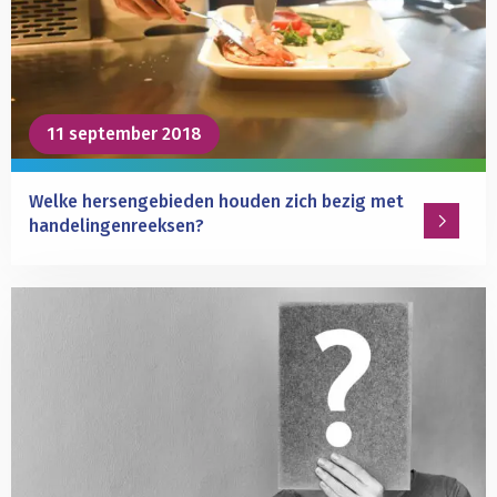
mee:
hersenen
registreren
andermans
pijn
11 september 2018
hetzelfde
als
Welke hersengebieden houden zich bezig met
eigen
handelingenreeksen?
pijn
Lees
meer
over
Welke
hersengebieden
houden
zich
bezig
met