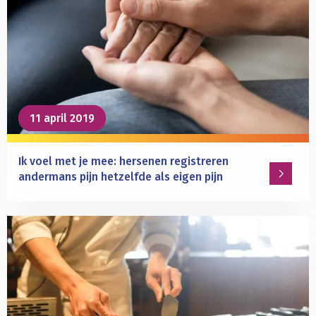
dan
gedacht
11 april 2019
11 april 2019
Ik voel met je mee: hersenen registreren
andermans pijn hetzelfde als eigen pijn
Lees
meer
over
Ik
voel
met
je