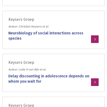
Lees
in
meer
the
over:
absence
Keysers Groep
Neural
of
representations
Auteur: Christian Keysers et al.
22-
of
Neurobiology of social interactions across
kHz
perceived
species
calls
engagement
in
Lees
during
juvenile
meer
action
rats
over:
observation
Keysers Groep
Neurobiology
of
Auteur: Lotte H van Rijn et al.
social
Delay discounting in adolescence depends on
interactions
whom you wait for
across
Lees
species
meer
over:
Keysers Groep
Delay