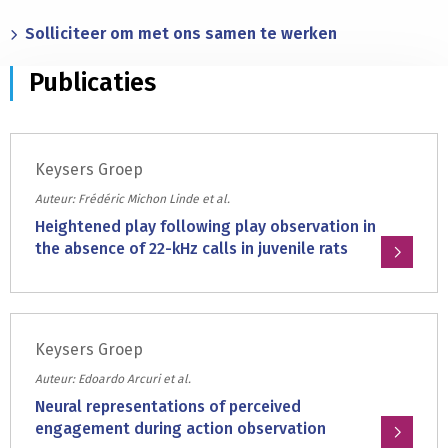
Solliciteer om met ons samen te werken
Publicaties
Keysers Groep
Auteur: Frédéric Michon Linde et al.
Heightened play following play observation in
the absence of 22-kHz calls in juvenile rats
Lees
meer
over:
Keysers Groep
Heightened
play
Auteur: Edoardo Arcuri et al.
following
Neural representations of perceived
play
engagement during action observation
observation