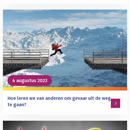
Lees
meer
over
Wat
gebeurt
er
in
ons
brein
wanneer
we
4 augustus 2023
anderen
observeren?
Hoe leren we van anderen om gevaar uit de weg
te gaan?
Lees
meer