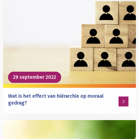
van
anderen?
29 september 2022
29 september 2022
Wat is het effect van hiërarchie op moraal
gedrag?
Lees
meer
over