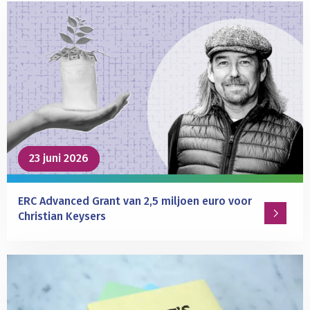
the
actions
and
emotions
of
others
and
its
deficits
in
23 juni 2026
23 juni 2026
autism
spectrum
disorders
ERC Advanced Grant van 2,5 miljoen euro voor
Christian Keysers
Lees
meer
over
ERC