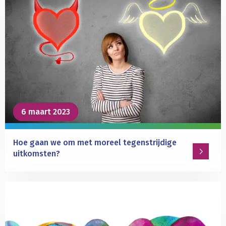
over
Hoe
leren
we
van
anderen
om
gevaar
uit
6 maart 2023
6 maart 2023
de
weg
te
Hoe gaan we om met moreel tegenstrijdige
gaan?
uitkomsten?
Lees
meer
over
Hoe
gaan