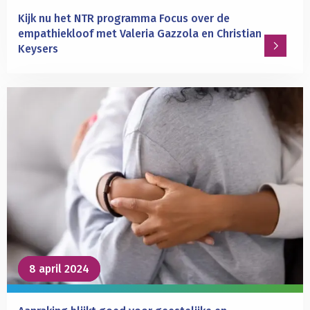
jezelf?
Kijk nu het NTR programma Focus over de
empathiekloof met Valeria Gazzola en Christian
Keysers
Lees
meer
over
Kijk
nu
het
NTR
programma
Focus
over
de
empathiekloof
8 april 2024
8 april 2024
met
Valeria