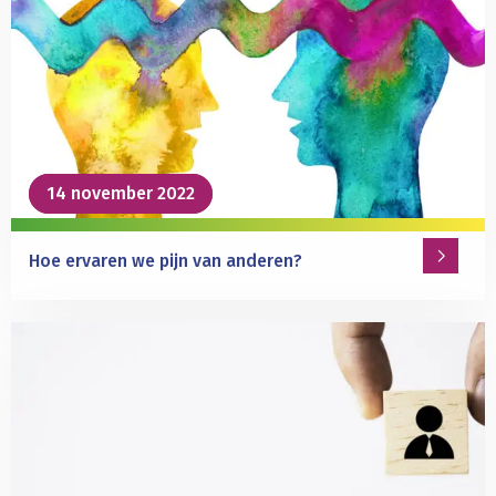
we
om
met
moreel
tegenstrijdige
uitkomsten?
14 november 2022
14 november 2022
Hoe ervaren we pijn van anderen?
Lees
meer
over
Hoe
ervaren
we
pijn