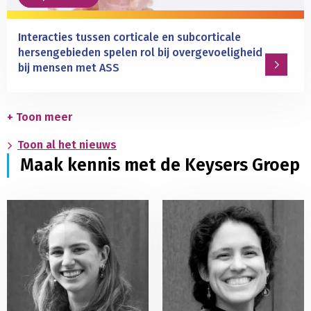
sociaal
gedrag?
Interacties tussen corticale en subcorticale
hersengebieden spelen rol bij overgevoeligheid
bij mensen met ASS
Lees
meer
+ Toon meer
over
Toon al het nieuws
Interacties
Maak kennis met de Keysers Groep
tussen
corticale
en
subcorticale
hersengebieden
spelen
rol
bij
overgevoeligheid