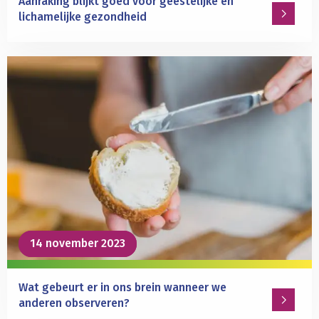
Aanraking blijkt goed voor geestelijke en
Gazzola
lichamelijke gezondheid
en
Christian
Lees
Keysers
meer
over
Aanraking
blijkt
goed
voor
geestelijke
en
lichamelijke
gezondheid
14 november 2023
14 november 2023
Wat gebeurt er in ons brein wanneer we
anderen observeren?