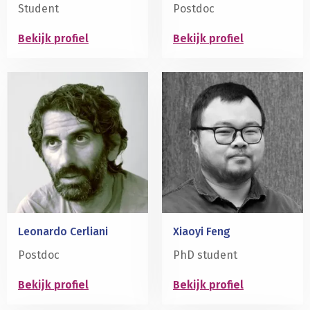
Student
Postdoc
Bekijk profiel
Bekijk profiel
Lees
Lees
meer
meer
over
over
Leonardo Cerliani
Xiaoyi Feng
Postdoc
PhD student
Bekijk profiel
Bekijk profiel