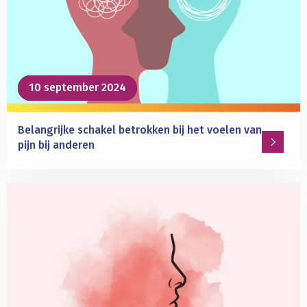
en
voorspelt
de
wereld
10 september 2024
10 september 2024
Belangrijke schakel betrokken bij het voelen van
pijn bij anderen
Lees
meer
over
Belangrijke
schakel
betrokken
bij
het