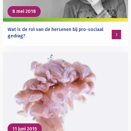
handelingenreeksen?
8 mei 2018
8 mei 2018
Wat is de rol van de hersenen bij pro-sociaal
gedrag?
Lees
meer
over
Wat
is
de
rol
van
de
hersenen
bij
pro-
11 juni 2015
11 juni 2015