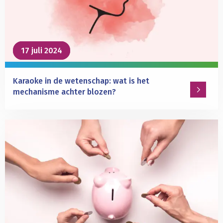
voelen
van
pijn
bij
anderen
17 juli 2024
17 juli 2024
Karaoke in de wetenschap: wat is het
mechanisme achter blozen?
Lees
meer
over
Karaoke
in
de
wetenschap:
wat
is
het