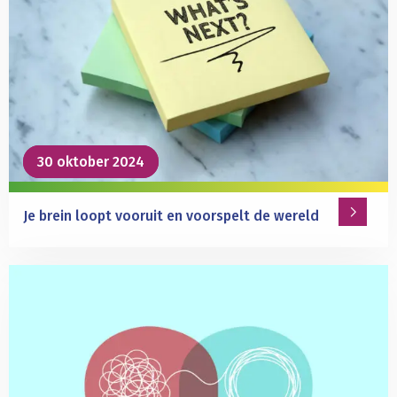
Advanced
Grant
van
2,5
miljoen
euro
voor
Christian
30 oktober 2024
30 oktober 2024
Keysers
Je brein loopt vooruit en voorspelt de wereld
Lees
meer
over
Je
brein
loopt
vooruit