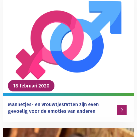
Ratten
doen
andere
ratten
liever
geen
pijn
18 februari 2020
18 februari 2020
Mannetjes- en vrouwtjesratten zijn even
gevoelig voor de emoties van anderen
Lees
meer