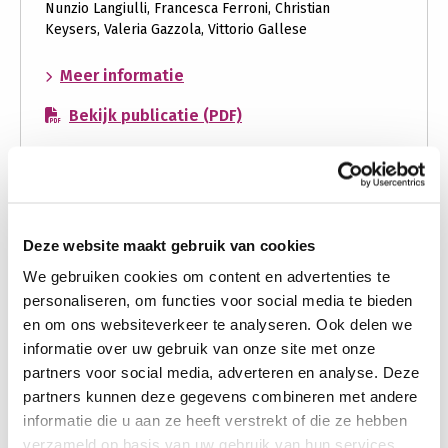
Nunzio Langiulli, Francesca Ferroni, Christian
Keysers, Valeria Gazzola, Vittorio Gallese
over:
Meer informatie
Neural
Bekijk publicatie (PDF)
representations
of
perceived
engagement
Neurobiology of social interactions across
during
species
action
Deze website maakt gebruik van cookies
observation
We gebruiken cookies om content en advertenties te
Onderzoeksgroep
Gazzola Groep
personaliseren, om functies voor social media te bieden
en om ons websiteverkeer te analyseren. Ook delen we
Publicatiejaar
informatie over uw gebruik van onze site met onze
2025
partners voor social media, adverteren en analyse. Deze
Gepubliceerd in
partners kunnen deze gegevens combineren met andere
Neuroscience and Biobehavioral Reviews
informatie die u aan ze heeft verstrekt of die ze hebben
verzameld op basis van uw gebruik van hun services.