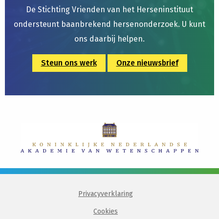
its
De Stichting Vrienden van het Herseninstituut
deficits
ondersteunt baanbrekend hersenonderzoek. U kunt
in
ons daarbij helpen.
autism
spectrum
Steun ons werk
Onze nieuwsbrief
disorders
Privacyverklaring
Cookies