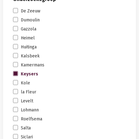
De Zeeuw
Dumoulin
Gazzola
Heimel
Huitinga
Kalsbeek
Kamermans
Keysers
Kole
la Fleur
Levelt
Lohmann
Roelfsema
Salta
Siclari