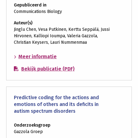
Gepubliceerd in
Communications Biology
Auteur(s)
Jinglu Chen, Vesa Putkinen, Kerttu Seppälä, Jussi
Hirvonen, Kalliopi Ioumpa, Valeria Gazzola,
Christian Keysers, Lauri Nummenmaa
over:
Meer informatie
Endogenous
Bekijk publicatie (PDF)
opioid
receptor
system
mediates
Predictive coding for the actions and
costly
emotions of others and its deficits in
altruism
autism spectrum disorders
in
the
Onderzoeksgroep
human
Gazzola Groep
brain