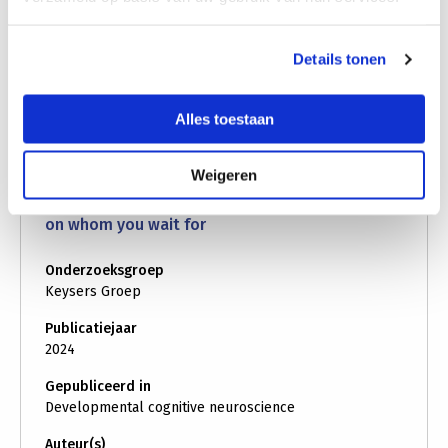
Auteur(s)
Christian Keysers, Valeria Gazzola
Details tonen
over:
Meer informatie
Neurobiology
Bekijk publicatie (PDF)
of
Alles toestaan
social
interactions
Weigeren
across
Delay discounting in adolescence depends
species
on whom you wait for
Onderzoeksgroep
Keysers Groep
Publicatiejaar
2024
Gepubliceerd in
Developmental cognitive neuroscience
Auteur(s)