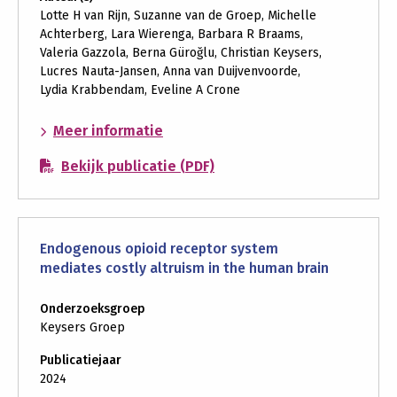
Lotte H van Rijn, Suzanne van de Groep, Michelle
Achterberg, Lara Wierenga, Barbara R Braams,
Valeria Gazzola, Berna Güroğlu, Christian Keysers,
Lucres Nauta-Jansen, Anna van Duijvenvoorde,
Lydia Krabbendam, Eveline A Crone
over:
Meer informatie
Delay
Bekijk publicatie (PDF)
discounting
in
adolescence
depends
Endogenous opioid receptor system
on
mediates costly altruism in the human brain
whom
you
Onderzoeksgroep
wait
Keysers Groep
for
Publicatiejaar
2024