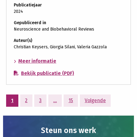
Publicatiejaar
2024
Gepubliceerd in
Neuroscience and Biobehavioral Reviews
Auteur(s)
Christian Keysers, Giorgia Silani, Valeria Gazzola
over:
Meer informatie
Predictive
Bekijk publicatie (PDF)
coding
for
the
actions
1
2
3
…
15
Volgende
and
emotions
of
others
Steun ons werk
and