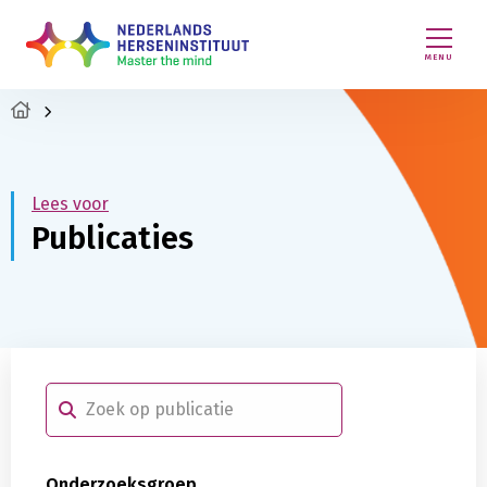
MENU
Lees voor
Publicaties
Show
search
results
Onderzoeksgroep