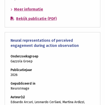
over:
Meer informatie
Heightened
Bekijk publicatie (PDF)
play
following
play
observation
Neural representations of perceived
in
engagement during action observation
the
absence
Onderzoeksgroep
of
Gazzola Groep
22-
Publicatiejaar
kHz
2026
calls
in
Gepubliceerd in
juvenile
NeuroImage
rats
Auteur(s)
Edoardo Arcuri, Leonardo Cerliani, Martina Ardizzi,