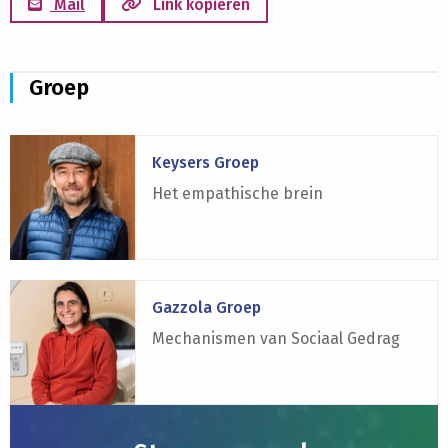
Mail
Link kopiëren
Groep
Lees
Keysers Groep
meer
over
Het empathische brein
Keysers
Groep
Lees
Gazzola Groep
meer
over
Mechanismen van Sociaal Gedrag
Gazzola
Groep