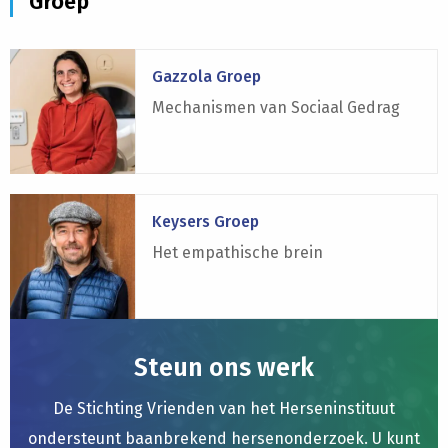
Groep
Lees
Gazzola Groep
meer
over
Mechanismen van Sociaal Gedrag
Gazzola
Groep
Lees
Keysers Groep
meer
over
Het empathische brein
Keysers
Groep
Steun ons werk
De Stichting Vrienden van het Herseninstituut
ondersteunt baanbrekend hersenonderzoek. U kunt