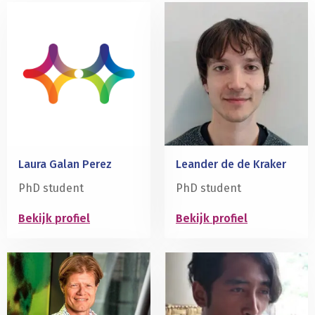
bepaald
door
ander
hersengebied
dan
verwacht
Laura Galan Perez
Leander de de Kraker
PhD student
PhD student
Bekijk profiel
Bekijk profiel
Lees
Lees
meer
meer
over
over