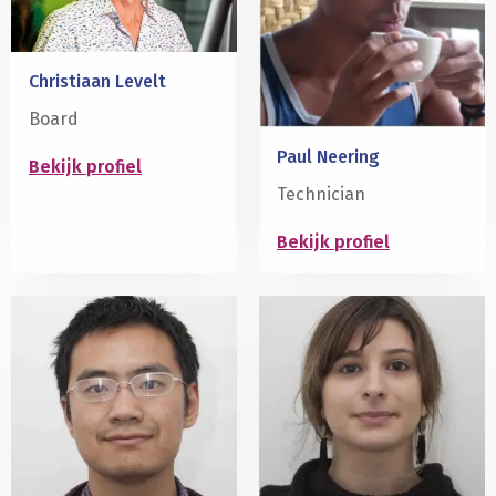
Christiaan Levelt
Board
Paul Neering
Bekijk profiel
Technician
Lees
meer
Bekijk profiel
over
Lees
meer
over