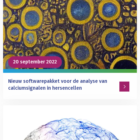
20 september 2022
Nieuw softwarepakket voor de analyse van
calciumsignalen in hersencellen
Lees
meer
over
Nieuw
softwarepakket
voor