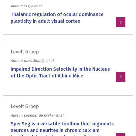
of
maturation
Auteur: Yi Qin et al.
Inborn
and
Thalamic regulation of ocular dominance
Errors
ocular
plasticity in adult visual cortex
of
dominance
Lees
Metabolism
plasticity
meer
in
over:
mouse
Levelt Groep
Thalamic
visual
regulation
Auteur: Jorrit Montijn et al.
cortex
of
Impaired Direction Selectivity in the Nucleus
require
ocular
of the Optic Tract of Albino Mice
astrocyte
dominance
CB1
Lees
plasticity
receptors
meer
in
over:
adult
Levelt Groep
Impaired
visual
Direction
Auteur: Leander de Kraker et al.
cortex
Selectivity
SpecSeg is a versatile toolbox that segments
in
neurons and neurites in chronic calcium
the