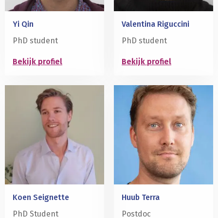
Yi Qin
Valentina Riguccini
PhD student
PhD student
Bekijk profiel
Bekijk profiel
Lees
Lees
meer
meer
over
over
Koen Seignette
Huub Terra
PhD Student
Postdoc