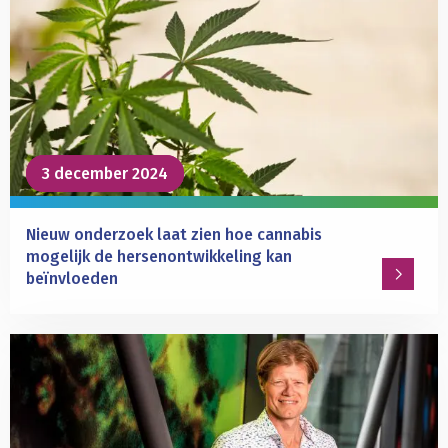
responsiveness
based
on
low-
frequency
cross-
spectral
power
3 december 2024
3 december 2024
Nieuw onderzoek laat zien hoe cannabis
mogelijk de hersenontwikkeling kan
beïnvloeden
Lees
meer
over
Nieuw
onderzoek
laat