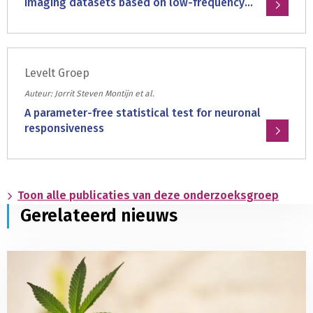
imaging datasets based on low-frequency
Nucleus
cross-spectral power
Lees
of
meer
the
over:
Optic
Levelt Groep
SpecSeg
Tract
is
Auteur: Jorrit Steven Montijn et al.
of
a
A parameter-free statistical test for neuronal
Albino
versatile
responsiveness
Mice
toolbox
Lees
that
meer
segments
over:
neurons
Toon alle publicaties van deze onderzoeksgroep
A
and
Gerelateerd nieuws
parameter-
neurites
free
in
statistical
chronic
test
calcium
for
imaging
neuronal
datasets