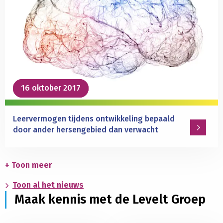
de
analyse
van
calciumsignalen
in
hersencellen
16 oktober 2017
16 oktober 2017
Leervermogen tijdens ontwikkeling bepaald
door ander hersengebied dan verwacht
Lees
meer
+ Toon meer
over
Toon al het nieuws
Leervermogen
Maak kennis met de Levelt Groep
tijdens
ontwikkeling