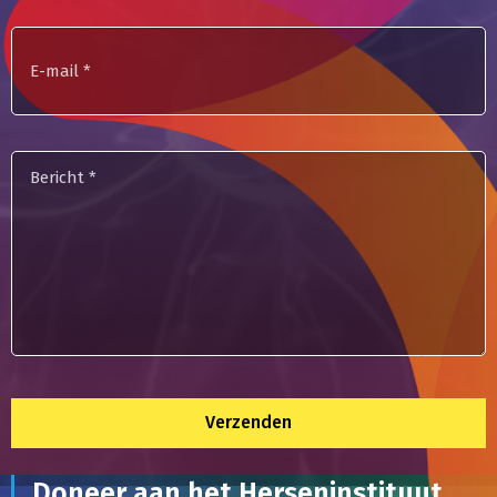
E-
mailadres
Bericht
*
Doneer aan het Herseninstituut