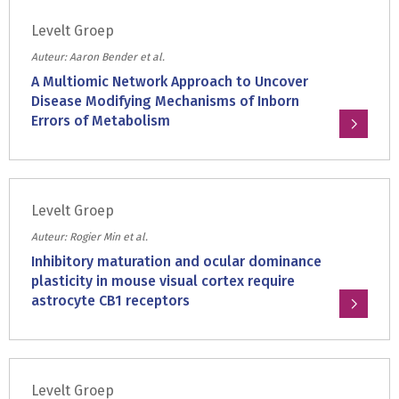
Levelt Groep
Auteur: Aaron Bender et al.
A Multiomic Network Approach to Uncover
Disease Modifying Mechanisms of Inborn
Errors of Metabolism
Lees
meer
over:
Levelt Groep
A
Multiomic
Auteur: Rogier Min et al.
Network
Inhibitory maturation and ocular dominance
Approach
plasticity in mouse visual cortex require
to
astrocyte CB1 receptors
Uncover
Lees
Disease
meer
Modifying
over:
Mechanisms
Levelt Groep
Inhibitory